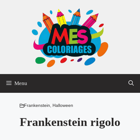
Aller
au
contenu
Menu
Frankenstein
,
Halloween
Frankenstein rigolo