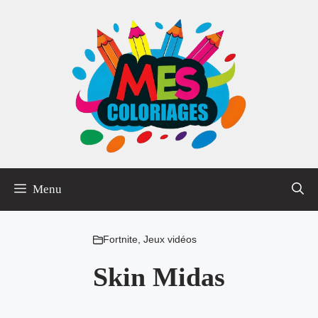
Aller
au
contenu
Menu
Fortnite
,
Jeux vidéos
Skin Midas