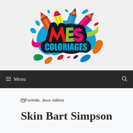
Aller
au
contenu
Menu
Fortnite
,
Jeux vidéos
Skin Bart Simpson