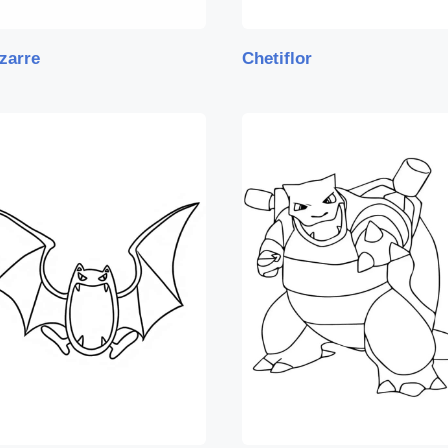
zarre
Chetiflor