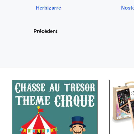
Herbizarre
Nosfe
Précédent