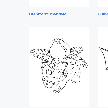
Bulbizarre mandala
Bulbi