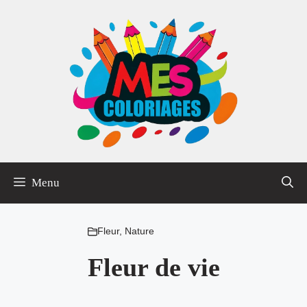
Aller
au
contenu
Menu
Fleur
,
Nature
Fleur de vie