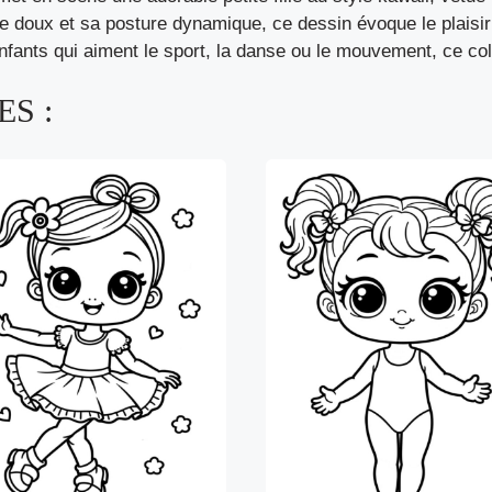
 doux et sa posture dynamique, ce dessin évoque le plaisir d
 enfants qui aiment le sport, la danse ou le mouvement, ce co
S :