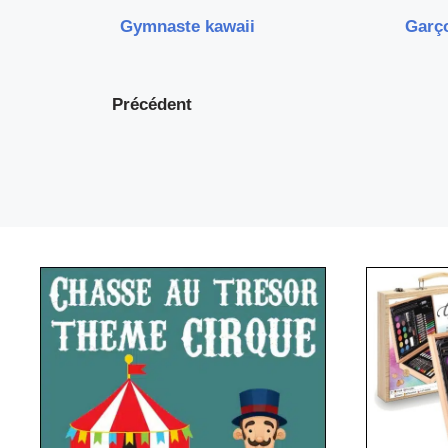
Gymnaste kawaii
Garço
Précédent