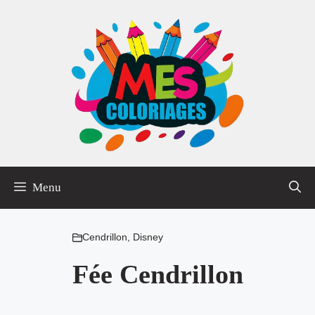
Aller
au
contenu
Menu
Cendrillon
,
Disney
Fée Cendrillon