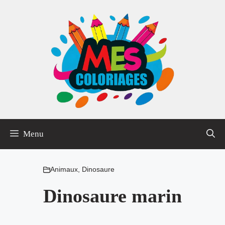
Aller
au
contenu
Menu
Animaux
,
Dinosaure
Dinosaure marin