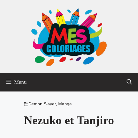
Aller
au
contenu
Menu
Demon Slayer
,
Manga
Nezuko et Tanjiro