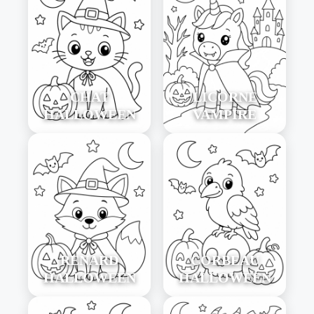
CHAT
LICORNE
HALLOWEEN
VAMPIRE
RENARD
CORBEAU
HALLOWEEN
HALLOWEEN