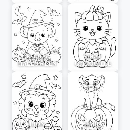
KOALA
CHAT
HALLOWEEN
CITROUILLE
LION
SIMBA