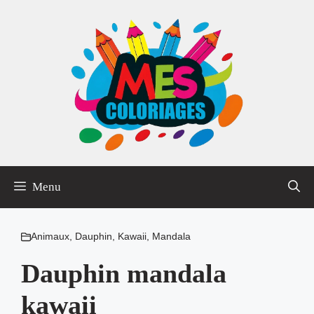
Aller
au
contenu
Menu
Animaux
,
Dauphin
,
Kawaii
,
Mandala
Dauphin mandala
kawaii