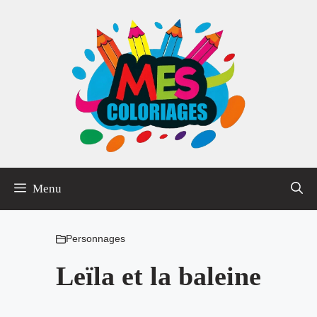
Aller
au
contenu
Menu
Personnages
Leïla et la baleine