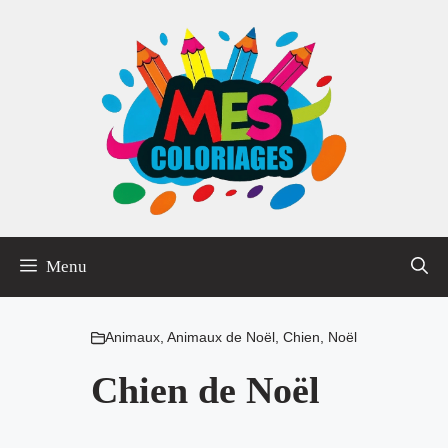
Aller
au
contenu
Menu
Animaux
,
Animaux de Noël
,
Chien
,
Noël
Chien de Noël