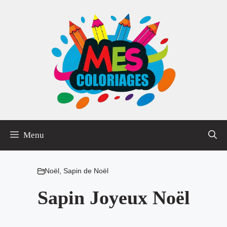
Aller
au
contenu
Menu
Noël
,
Sapin de Noël
Sapin Joyeux Noël