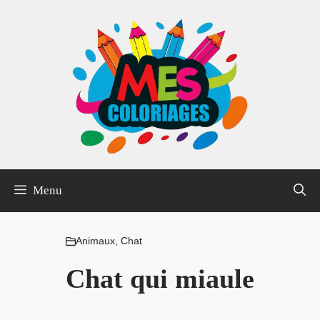
Aller
au
contenu
Menu
Animaux
,
Chat
Chat qui miaule