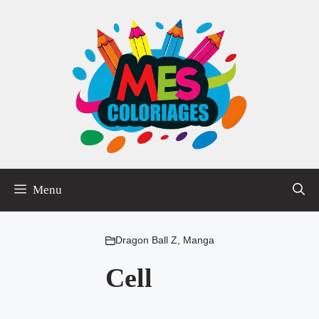
Aller
au
contenu
Menu
Dragon Ball Z
,
Manga
Cell