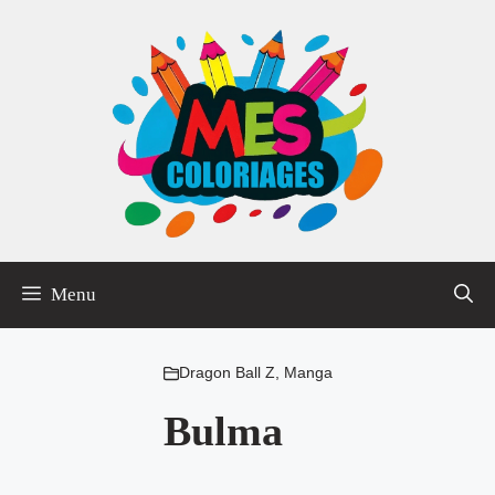
Aller
au
contenu
Menu
Dragon Ball Z
,
Manga
Bulma