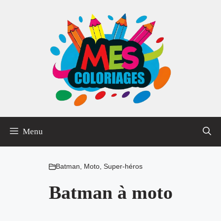
Aller
au
contenu
Menu
Batman
,
Moto
,
Super-héros
Batman à moto