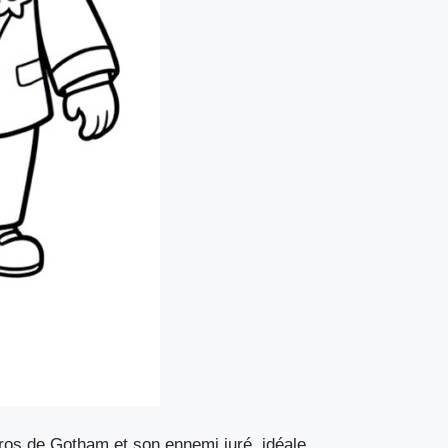
ros de Gotham et son ennemi juré, idéale