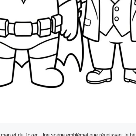
tman et du Joker. Une scène emblématique réunissant le hé