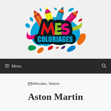
Aller
au
contenu
Menu
Véhicules
,
Voiture
Aston Martin