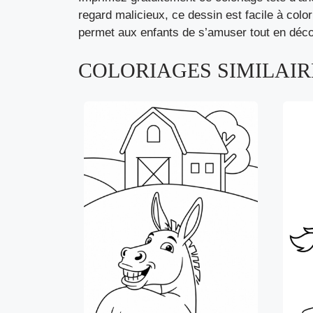
regard malicieux, ce dessin est facile à colori
permet aux enfants de s’amuser tout en décou
COLORIAGES SIMILAIRE