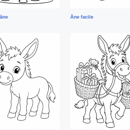
 âne
Âne facile