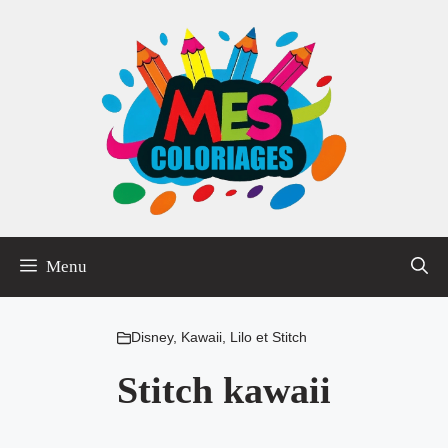
Aller
au
contenu
Menu
Disney
,
Kawaii
,
Lilo et Stitch
Stitch kawaii