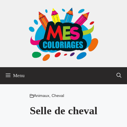
Aller
au
contenu
Menu
Animaux
,
Cheval
Selle de cheval