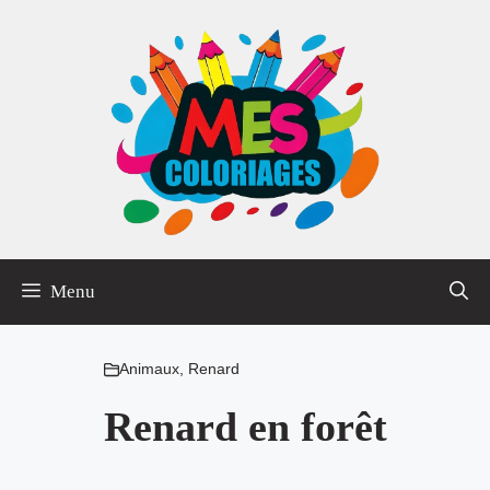
Aller
au
contenu
Menu
Animaux
,
Renard
Renard en forêt