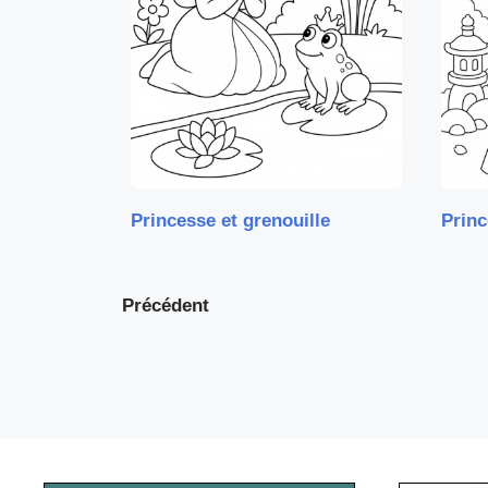
Princesse et grenouille
Princ
Précédent