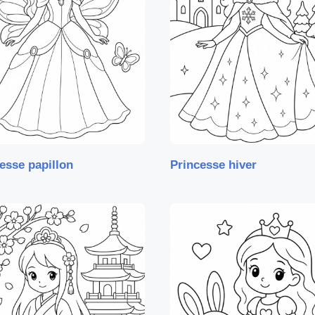
esse papillon
Princesse hiver