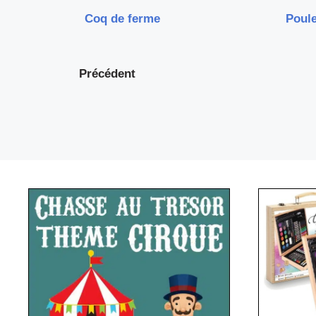
Coq de ferme
Poule
Précédent