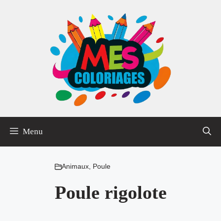
Aller
au
contenu
Menu
Animaux
,
Poule
Poule rigolote