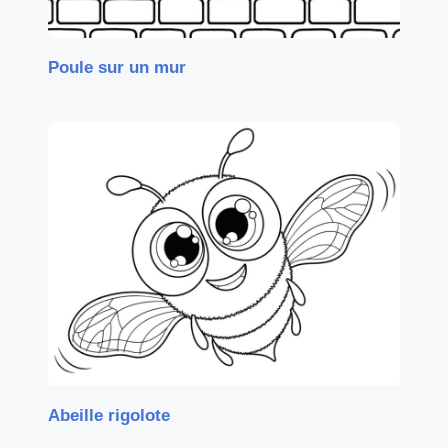
Poule sur un mur
Abeille rigolote