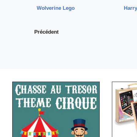
Wolverine Lego
Harry
Précédent