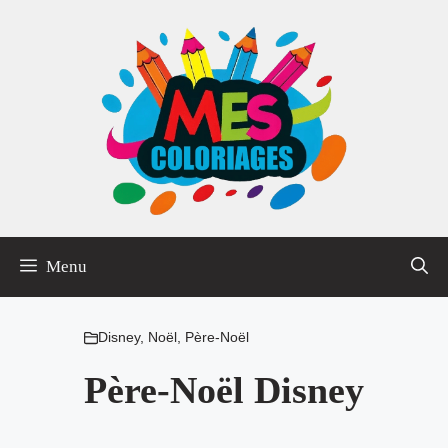
Aller
au
contenu
Menu
Disney
,
Noël
,
Père-Noël
Père-Noël Disney