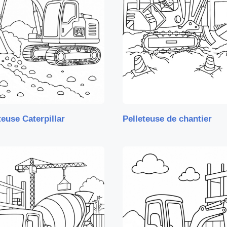
teuse Caterpillar
Pelleteuse de chantier