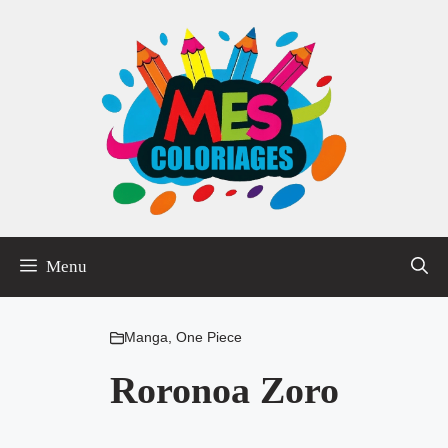
Aller
au
contenu
Menu
Manga
,
One Piece
Roronoa Zoro