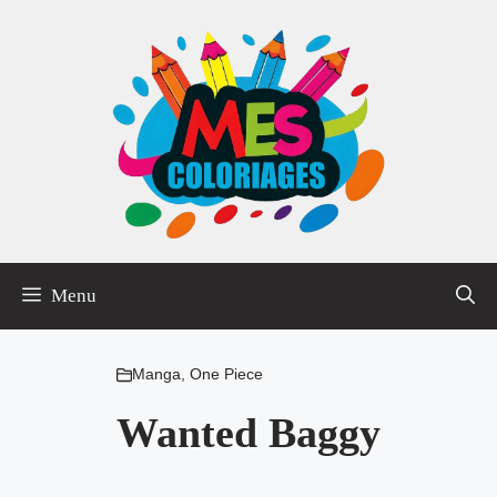
Aller
au
contenu
Menu
Manga
,
One Piece
Wanted Baggy