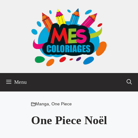
Aller
au
contenu
Menu
Manga
,
One Piece
One Piece Noël