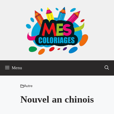
Aller
au
contenu
Menu
Autre
Nouvel an chinois