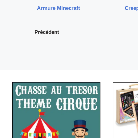
Armure Minecraft
Creep
Précédent