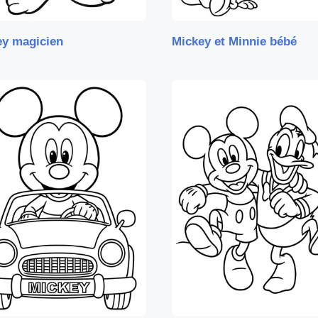
ey magicien
Mickey et Minnie bébé