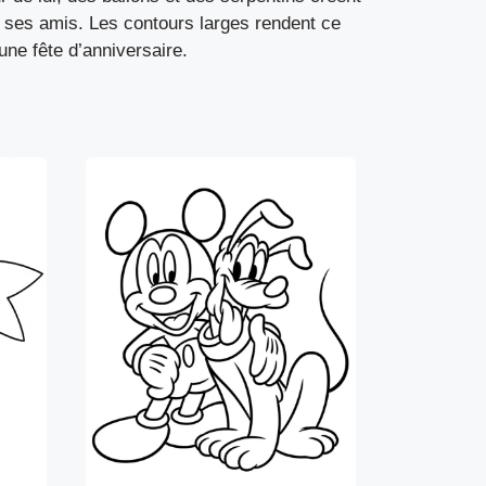
c ses amis. Les contours larges rendent ce
une fête d’anniversaire.