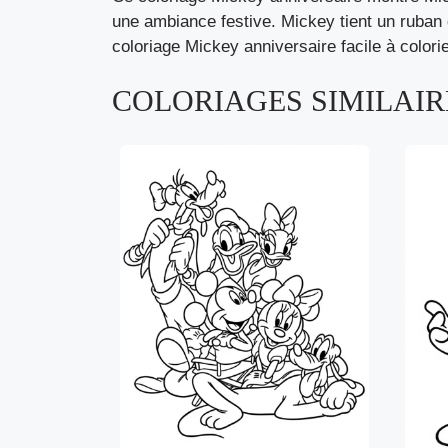
une ambiance festive. Mickey tient un ruban 
coloriage Mickey anniversaire facile à colori
COLORIAGES SIMILAIRE