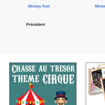
Mickey foot
Micke
Précédent