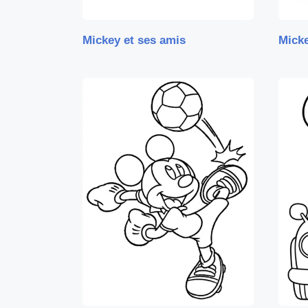
Mickey et ses amis
Mick