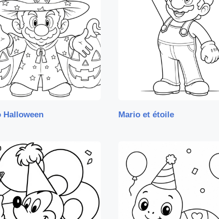
o Halloween
Mario et étoile