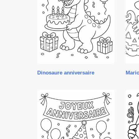
Dinosaure anniversaire
Mari