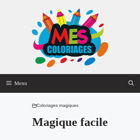
Aller
au
contenu
Menu
Coloriages magiques
Magique facile