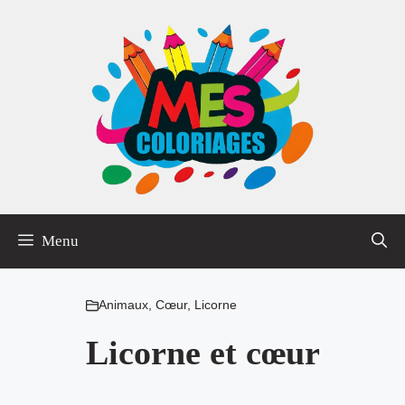
Aller
au
contenu
Menu
Animaux
,
Cœur
,
Licorne
Licorne et cœur