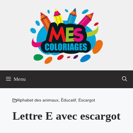
Aller
au
contenu
Menu
Alphabet des animaux
,
Éducatif
,
Escargot
Lettre E avec escargot