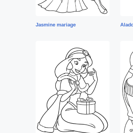
Jasmine mariage
Aladd