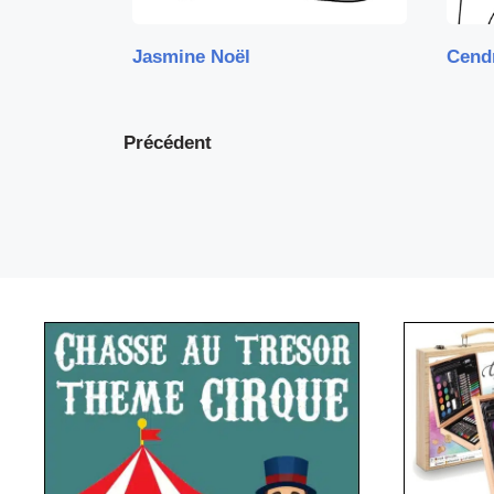
Jasmine Noël
Cendr
Précédent