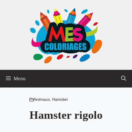
Aller
au
contenu
Menu
Animaux
,
Hamster
Hamster rigolo