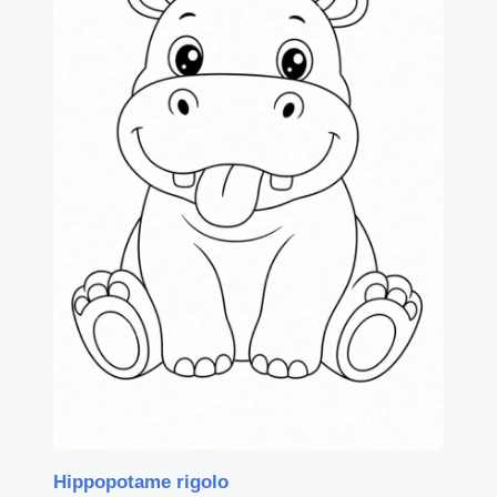
Hippopotame rigolo