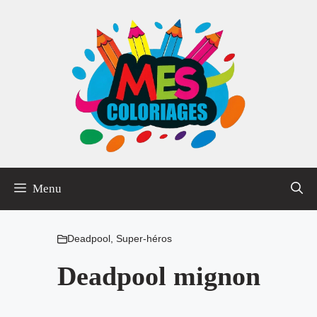
Aller
au
contenu
Menu
Deadpool
,
Super-héros
Deadpool mignon