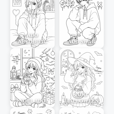
ADO
AESTHETIC
ADO SWAG
ADO
NOËL ADO
HALLOWEEN