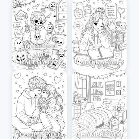
SQUELETTE
ADO
HALLOWEEN
ADO KAWAII
COUPLE ADO
CHAMBRE ADO