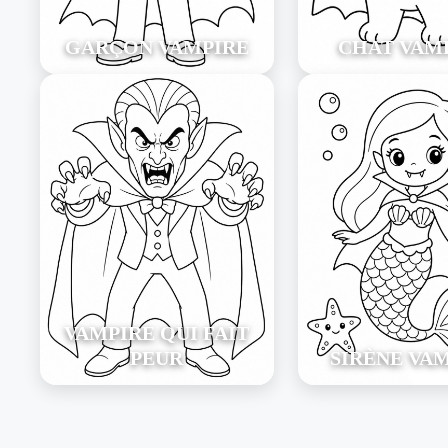
GARÇON VAMPIRE
CHAT VAM
VAMPIRE QUI FAIT
PEUR
SIRÈNE VA