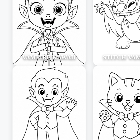
VAMPIRE KAWAII
STITCH VA