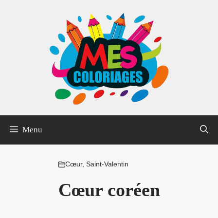
Aller
au
contenu
Menu
Cœur
,
Saint-Valentin
Cœur coréen