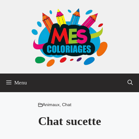
Aller
au
contenu
Menu
Animaux
,
Chat
Chat sucette