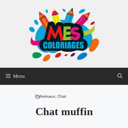
Aller
au
contenu
Menu
Animaux
,
Chat
Chat muffin