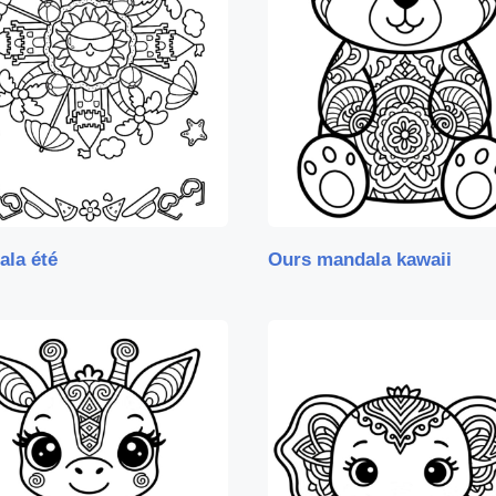
ala été
Ours mandala kawaii