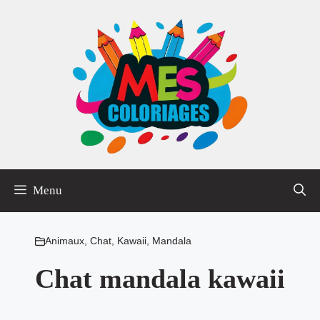
Aller
au
contenu
Menu
Animaux
,
Chat
,
Kawaii
,
Mandala
Chat mandala kawaii